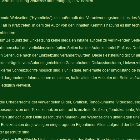
Veröffentlichung zeitweise oder endgültig einzustellen.
fremde Webseiten ("Hyperlinks"), die außerhalb des Verantwortungsbereiches des A
Fall in Kraft treten, in dem der Autor von den Inhalten Kenntnis hat und es ihm te
erhindern.
 zum Zeitpunkt der Linksetzung keine illegalen Inhalte auf den zu verlinkenden Seit
rheberschaft der verlinkten/verknüpften Seiten hat der Autor keinerlei Einfluss. Desh
ften Seiten, die nach der Linksetzung verändert wurden. Diese Feststellung gilt für 
deinträge in vom Autor eingerichteten Gästebüchern, Diskussionsforen, Linkverzei
terne Schreibzugriffe möglich sind. Für illegale, fehlerhafte oder unvollständige 
 dargebotener Informationen entstehen, haftet allein der Anbieter der Seite, auf w
lediglich verweist.
nen die Urheberrechte der verwendeten Bilder, Grafiken, Tondokumente, Videosequen
Videosequenzen und Texte zu nutzen oder auf lizenzfreie Grafiken, Tondokumente, 
nnten und ggf. durch Dritte geschützten Marken- und Warenzeichen unterliegen u
Besitzrechten der jeweiligen eingetragenen Eigentümer. Allein aufgrund der bloße
er geschützt sind!
selbst erstellte Objekte bleibt allein beim Autor der Seiten. Eine Vervielfältigung 