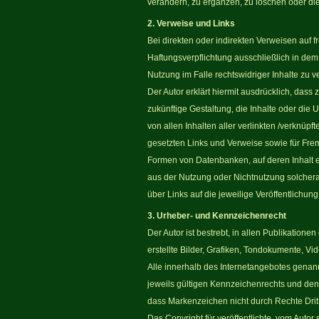
verändern, zu ergänzen, zu löschen oder die 
2. Verweise und Links
Bei direkten oder indirekten Verweisen auf 
Haftungsverpflichtung ausschließlich in dem 
Nutzung im Falle rechtswidriger Inhalte zu v
Der Autor erklärt hiermit ausdrücklich, dass
zukünftige Gestaltung, die Inhalte oder die U
von allen Inhalten aller verlinkten /verknüp
gesetzten Links und Verweise sowie für Frem
Formen von Datenbanken, auf deren Inhalt ex
aus der Nutzung oder Nichtnutzung solcherart
über Links auf die jeweilige Veröffentlichung 
3. Urheber- und Kennzeichenrecht
Der Autor ist bestrebt, in allen Publikatio
erstellte Bilder, Grafiken, Tondokumente, 
Alle innerhalb des Internetangebotes gena
jeweils gültigen Kennzeichenrechts und den 
dass Markenzeichen nicht durch Rechte Dritt
Das Copyright für veröffentlichte, vom Autor 