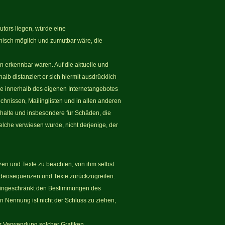
utors liegen, würde eine
chnisch möglich und zumutbar wäre, die
en erkennbar waren. Auf die aktuelle und
alb distanziert er sich hiermit ausdrücklich
alle innerhalb des eigenen Internetangebotes
chnissen, Mailinglisten und in allen anderen
Inhalte und insbesondere für Schäden, die
elche verwiesen wurde, nicht derjenige, der
zen und Texte zu beachten, von ihm selbst
Videosequenzen und Texte zurückzugreifen.
neingeschränkt den Bestimmungen des
n Nennung ist nicht der Schluss zu ziehen,
oder Verwendung solcher Grafiken,